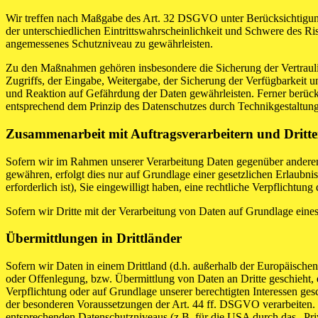
Wir treffen nach Maßgabe des Art. 32 DSGVO unter Berücksichtigung
der unterschiedlichen Eintrittswahrscheinlichkeit und Schwere des R
angemessenes Schutzniveau zu gewährleisten.
Zu den Maßnahmen gehören insbesondere die Sicherung der Vertraulich
Zugriffs, der Eingabe, Weitergabe, der Sicherung der Verfügbarkeit
und Reaktion auf Gefährdung der Daten gewährleisten. Ferner berüc
entsprechend dem Prinzip des Datenschutzes durch Technikgestaltun
Zusammenarbeit mit Auftragsverarbeitern und Dritt
Sofern wir im Rahmen unserer Verarbeitung Daten gegenüber anderen P
gewähren, erfolgt dies nur auf Grundlage einer gesetzlichen Erlaubni
erforderlich ist), Sie eingewilligt haben, eine rechtliche Verpflichtun
Sofern wir Dritte mit der Verarbeitung von Daten auf Grundlage eine
Übermittlungen in Drittländer
Sofern wir Daten in einem Drittland (d.h. außerhalb der Europäisch
oder Offenlegung, bzw. Übermittlung von Daten an Dritte geschieht, er
Verpflichtung oder auf Grundlage unserer berechtigten Interessen gesc
der besonderen Voraussetzungen der Art. 44 ff. DSGVO verarbeiten. D.
entsprechenden Datenschutzniveaus (z.B. für die USA durch das „Priva