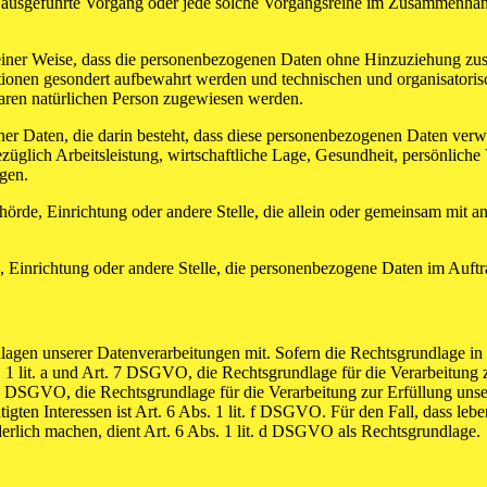
ren ausgeführte Vorgang oder jede solche Vorgangsreihe im Zusammenha
ner Weise, dass die personenbezogenen Daten ohne Hinzuziehung zusätz
tionen gesondert aufbewahrt werden und technischen und organisatoris
rbaren natürlichen Person zugewiesen werden.
ener Daten, die darin besteht, dass diese personenbezogenen Daten ver
glich Arbeitsleistung, wirtschaftliche Lage, Gesundheit, persönliche Vo
agen.
Behörde, Einrichtung oder andere Stelle, die allein oder gemeinsam mit
e, Einrichtung oder andere Stelle, die personenbezogene Daten im Auftr
en unserer Datenverarbeitungen mit. Sofern die Rechtsgrundlage in d
. 1 lit. a und Art. 7 DSGVO, die Rechtsgrundlage für die Verarbeitung
DSGVO, die Rechtsgrundlage für die Verarbeitung zur Erfüllung unsere
gten Interessen ist Art. 6 Abs. 1 lit. f DSGVO. Für den Fall, dass leb
erlich machen, dient Art. 6 Abs. 1 lit. d DSGVO als Rechtsgrundlage.