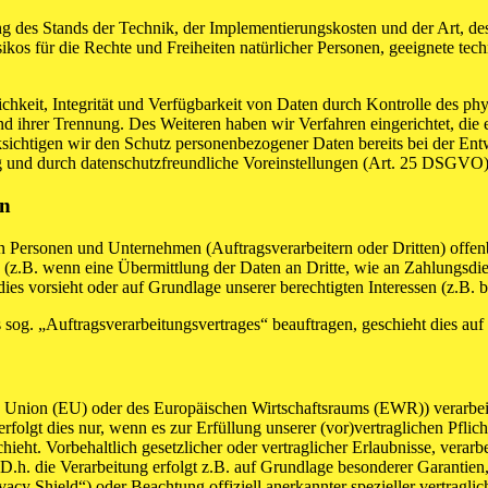
 des Stands der Technik, der Implementierungskosten und der Art, d
isikos für die Rechte und Freiheiten natürlicher Personen, geeignete 
keit, Integrität und Verfügbarkeit von Daten durch Kontrolle des phy
 und ihrer Trennung. Des Weiteren haben wir Verfahren eingerichtet, 
ksichtigen wir den Schutz personenbezogener Daten bereits bei der E
g und durch datenschutzfreundliche Voreinstellungen (Art. 25 DSGVO)
en
ersonen und Unternehmen (Auftragsverarbeitern oder Dritten) offenbar
s (z.B. wenn eine Übermittlung der Daten an Dritte, wie an Zahlungsdie
g dies vorsieht oder auf Grundlage unserer berechtigten Interessen (z.B.
s sog. „Auftragsverarbeitungsvertrages“ beauftragen, geschieht dies 
en Union (EU) oder des Europäischen Wirtschaftsraums (EWR)) verarbe
folgt dies nur, wenn es zur Erfüllung unserer (vor)vertraglichen Pflich
hieht. Vorbehaltlich gesetzlicher oder vertraglicher Erlaubnisse, verarb
h. die Verarbeitung erfolgt z.B. auf Grundlage besonderer Garantien, 
cy Shield“) oder Beachtung offiziell anerkannter spezieller vertraglic