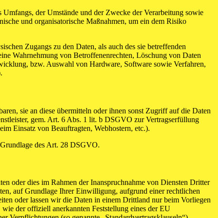
es Umfangs, der Umstände und der Zwecke der Verarbeitung sowie
technische und organisatorische Maßnahmen, um ein dem Risiko
sischen Zugangs zu den Daten, als auch des sie betreffenden
die eine Wahrnehmung von Betroffenenrechten, Löschung von Daten
ntwicklung, bzw. Auswahl von Hardware, Software sowie Verfahren,
.
en, sie an diese übermitteln oder ihnen sonst Zugriff auf die Daten
nstleister, gem. Art. 6 Abs. 1 lit. b DSGVO zur Vertragserfüllung
 beim Einsatz von Beauftragten, Webhostern, etc.).
auf Grundlage des Art. 28 DSGVO.
iten oder dies im Rahmen der Inanspruchnahme von Diensten Dritter
ten, auf Grundlage Ihrer Einwilligung, aufgrund einer rechtlichen
eiten oder lassen wir die Daten in einem Drittland nur beim Vorliegen
wie der offiziell anerkannten Feststellung eines der EU
her Verpflichtungen (so genannte „Standardvertragsklauseln“).